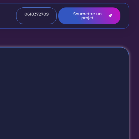
Soumettre un
0610372709
projet