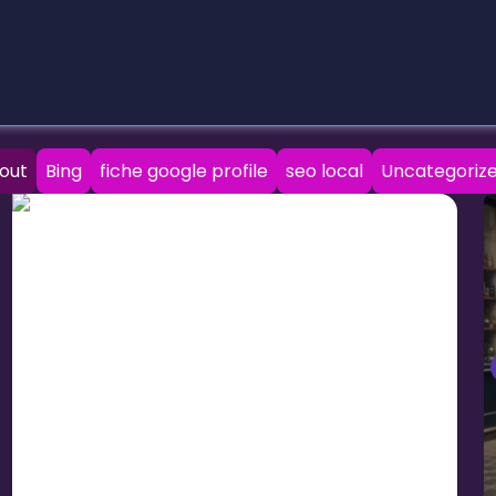
out
Bing
fiche google profile
seo local
Uncategoriz